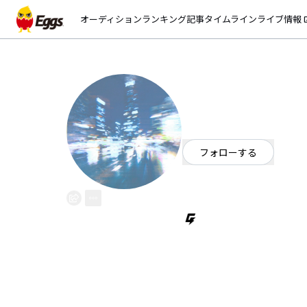
オーディション
ランキング
記事
タイムライン
ライブ情報
open_
群集ミッドナイ
EggsID：
gunshueggnight
9
フォロワー
フォローする
東京都
ロック
/
ポップ
/
AOR
疲れたときでも聞くことのできる