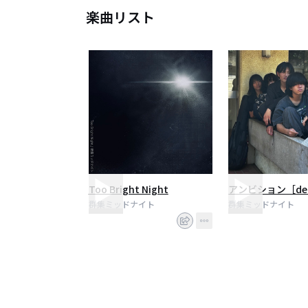
楽曲リスト
Too Bright Night
アンビション［de
群集ミッドナイト
群集ミッドナイト