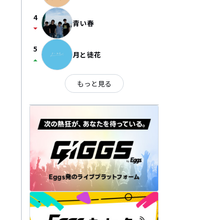
4
青い春
arrow_drop_down
5
月と徒花
arrow_drop_up
もっと見る