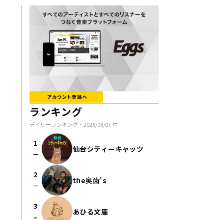
ランキング
デイリーランキング・
2026/08/07
付
1
仙台シティーキャッツ
check_indeterminate_small
2
the奥歯's
check_indeterminate_small
3
あひる文庫
arrow_drop_up