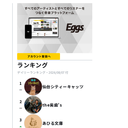
ランキング
デイリーランキング・
2026/08/07
付
1
仙台シティーキャッツ
check_indeterminate_small
2
the奥歯's
check_indeterminate_small
3
あひる文庫
arrow_drop_up