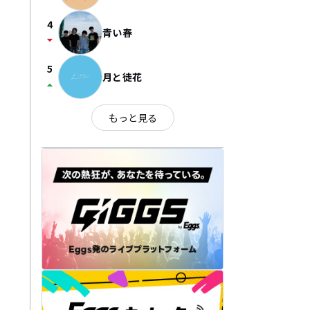
4
青い春
arrow_drop_down
5
月と徒花
arrow_drop_up
もっと見る