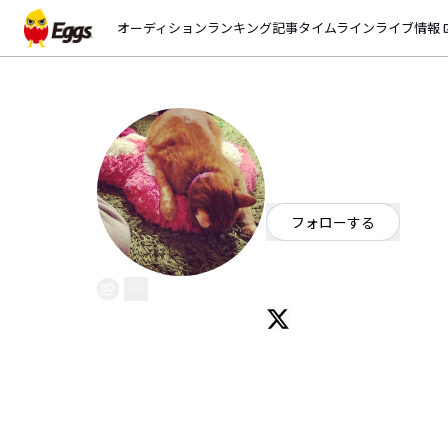
オーディション
ランキング
記事
タイムライン
ライブ情報
open_
ログにゃ
EggsID：
hahi
5
フォロワー
フォローする
石川県
パンク・メロコア・ハー
始めまして。ただただ音楽が好き