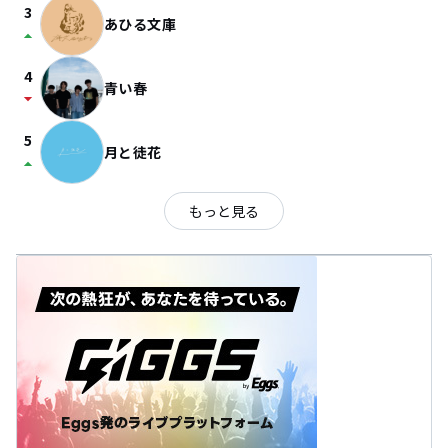
3
あひる文庫
arrow_drop_up
4
青い春
arrow_drop_down
5
月と徒花
arrow_drop_up
もっと見る