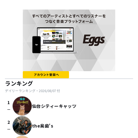
ランキング
デイリーランキング・
2026/08/07
付
1
仙台シティーキャッツ
check_indeterminate_small
2
the奥歯's
check_indeterminate_small