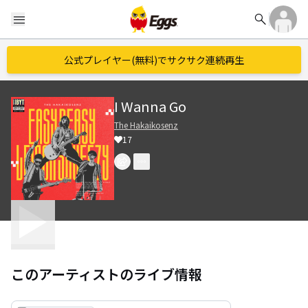
search
menu
公式プレイヤー(無料)でサクサク連続再生
I Wanna Go
The Hakaikosenz
17
このアーティストのライブ情報