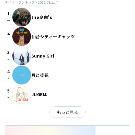
デイリーランキング・
2026/08/11
付
1
the奥歯's
check_indeterminate_small
2
仙台シティーキャッツ
check_indeterminate_small
3
Sunny Girl
arrow_drop_up
4
月と徒花
arrow_drop_up
5
JUGEM.
arrow_drop_down
もっと見る