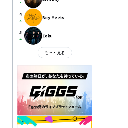
arrow_drop_up
4
Boy Meets
arrow_drop_up
5
Zoku
arrow_drop_up
もっと見る