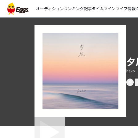
オーディション
ランキング
記事
タイムライン
ライブ情報
open_
夕
hako