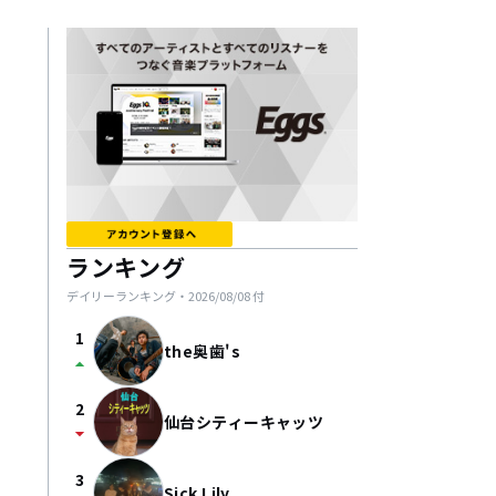
ランキング
デイリーランキング・
2026/08/08
付
1
the奥歯's
arrow_drop_up
2
仙台シティーキャッツ
arrow_drop_down
3
Sick Lily