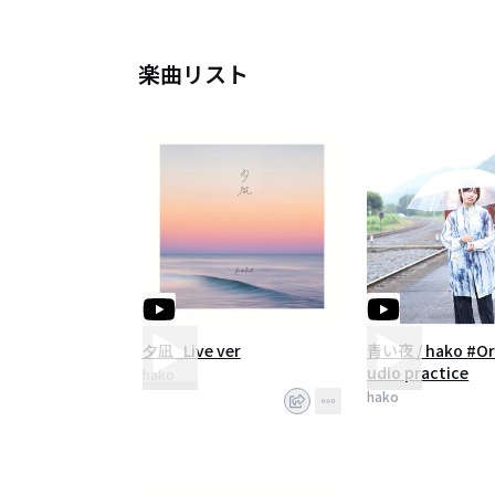
楽曲リスト
夕凪_Live ver
青い夜 / hako #Ori
udio practice
hako
hako