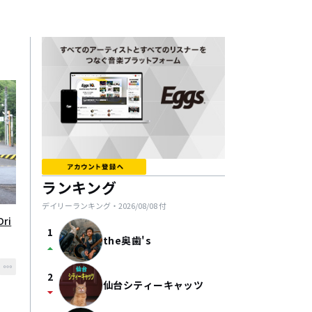
ランキング
デイリーランキング・
2026/08/08
付
1
the奥歯's
arrow_drop_up
2
仙台シティーキャッツ
arrow_drop_down