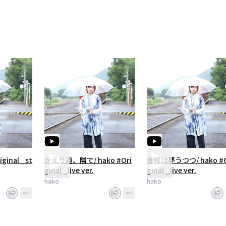
ginal _st
かえり道、隣で/ hako #Ori
金曜は夢うつつ/ hako #Ori
ginal _live ver.
ginal _live ver.
hako
hako