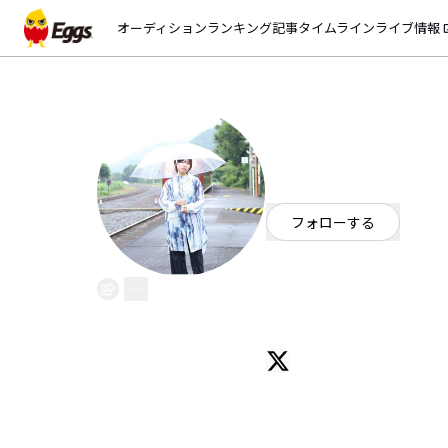
オーディション
ランキング
記事
タイムライン
ライブ情報
open_
hako
EggsID：
hako_sp_
1
フォロワー
フォローする
福岡県
シンガーソングライター
OFFICIAL WEBSITE
大分県出身福岡在住。シンガーソ
ライブハウス、YouTube、s
Spoon ID:_harutokou_/