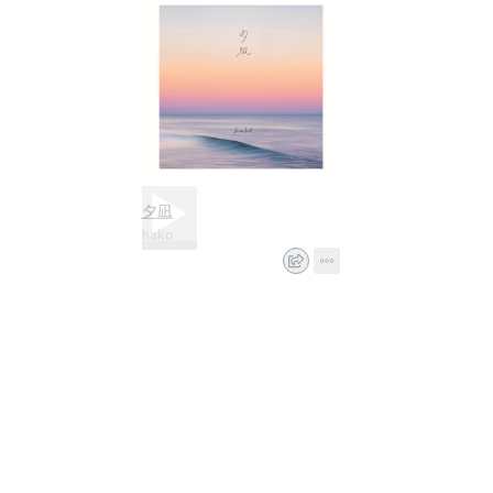
夕凪
hako