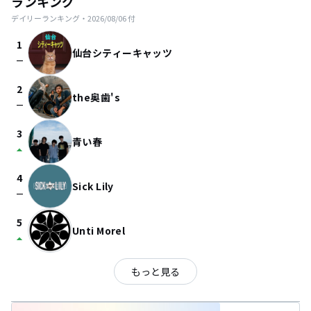
ランキング
デイリーランキング・
2026/08/06
付
1
仙台シティーキャッツ
check_indeterminate_small
2
the奥歯's
check_indeterminate_small
3
青い春
arrow_drop_up
4
Sick Lily
check_indeterminate_small
5
Unti Morel
arrow_drop_up
もっと見る