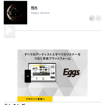
残光
Happy ばnana