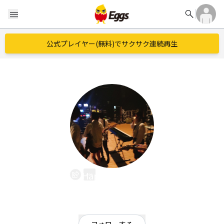
search
menu
公式プレイヤー(無料)でサクサク連続再生
Happy ばnana
EggsID：
happybanana
12
フォロワー