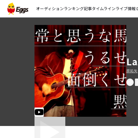
オーディション
ランキング
記事
タイムライン
ライブ情報
open_
La
原拓矢