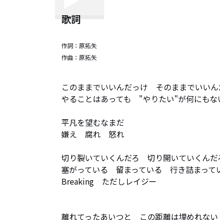
歌詞
作詞：
原拓矢
作曲：
原拓矢
このままでいいんだっけ　そのままでいいんだ
やることはあっても　"やりたい"が何にもない
平凡を望むなまだ　

嫌え　腐れ　怒れ

切り裂いていくんだろ　切り開いていくんだろ
塞がっている　留まっている　行き詰まってい
Breaking　ただしレイジー

離れてったあいつと　この距離は埋めれない
