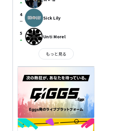
arrow_drop_up
4
Sick Lily
check_indeterminate_small
5
Unti Morel
arrow_drop_up
もっと見る