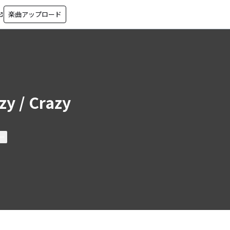
楽曲アップロード
in_new
zy / Crazy