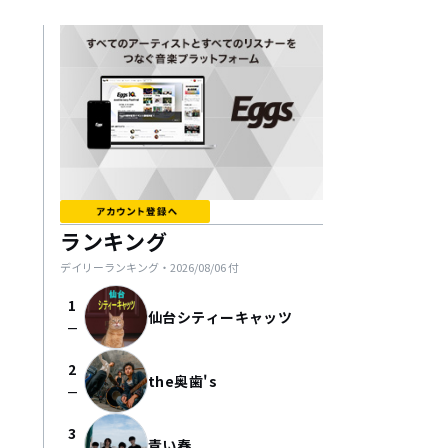
ランキング
デイリーランキング・
2026/08/06
付
1
仙台シティーキャッツ
check_indeterminate_small
2
the奥歯's
check_indeterminate_small
3
青い春