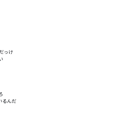
っけ





るんだ　
