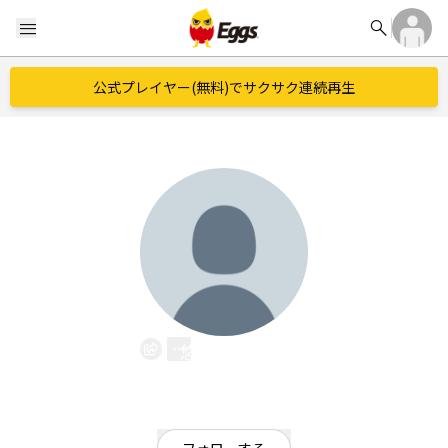
search
menu
公式プレイヤー(無料)でサクサク連続再生
悠琉-haru-
EggsID：
haru_music7
2
フォロワー