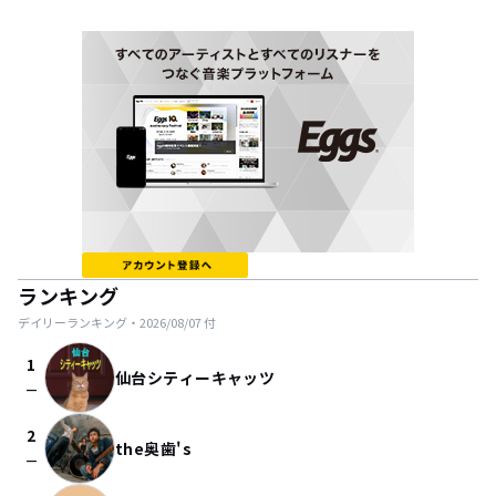
ランキング
デイリーランキング・
2026/08/07
付
1
仙台シティーキャッツ
check_indeterminate_small
2
the奥歯's
check_indeterminate_small