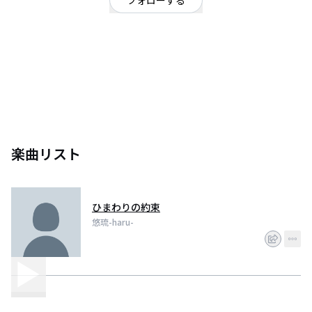
フォローする
歌垢.動画あげたり配信してます.眠りにつく時は静かに、影のように近づく獣
に食べられぬよう、後ろにはお気をつけください。
楽曲リスト
ひまわりの約束
悠琉-haru-