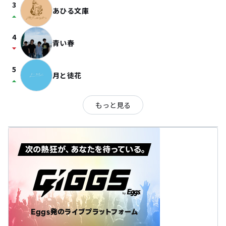
3
あひる文庫
arrow_drop_up
4
青い春
arrow_drop_down
5
月と徒花
arrow_drop_up
もっと見る