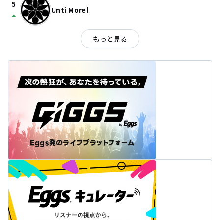
5
Unti Morel
arrow_drop_up
もっと見る