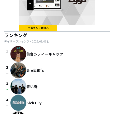
ランキング
デイリーランキング・
2026/08/06
付
1
仙台シティーキャッツ
check_indeterminate_small
2
the奥歯's
check_indeterminate_small
3
青い春
arrow_drop_up
4
Sick Lily
check_indeterminate_small