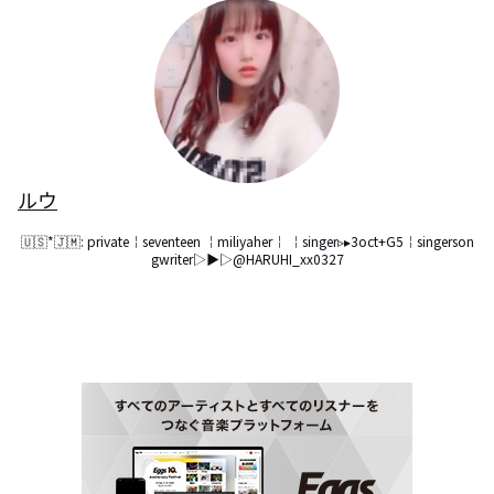
ルウ
🇺🇸*🇯🇲: private￤seventeen ￤miliyaher￤ ￤singer▹▸3oct+G5￤singerson
gwriter▷▶︎▷@HARUHI_xx0327