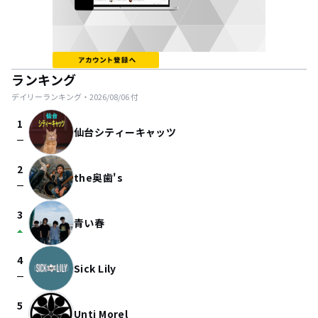
ランキング
デイリーランキング・
2026/08/06
付
1
仙台シティーキャッツ
check_indeterminate_small
2
the奥歯's
check_indeterminate_small
3
青い春
arrow_drop_up
4
Sick Lily
check_indeterminate_small
5
Unti Morel