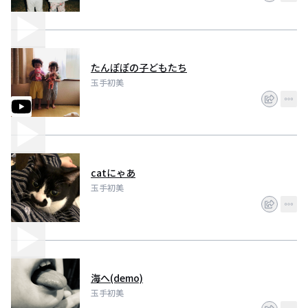
たんぽぽの子どもたち
玉手初美
catにゃあ
玉手初美
海へ(demo)
玉手初美