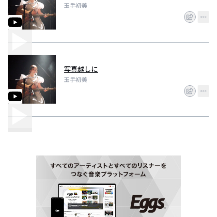
玉手初美
写真越しに
玉手初美