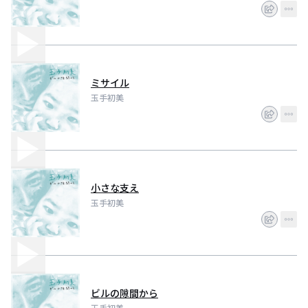
ミサイル
玉手初美
小さな支え
玉手初美
ビルの隙間から
玉手初美