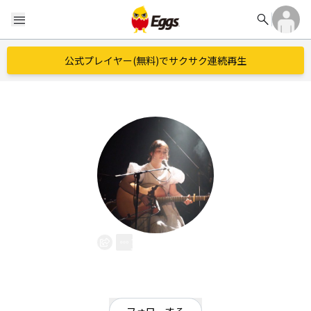
search
menu
公式プレイヤー(無料)でサクサク連続再生
玉手初美
EggsID：
hatuminmin
8
フォロワー