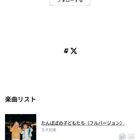
フォローする
東京都
シンガーソングライター
/
パンク、ポップ、弾き語り
OFFICIAL WEBSITE
シンガーソングライター、玉手初美ⅡMEN(punk )、after20時(pop)、口ロロ
契約社員。定期的に投稿していきたいと思っています。ぜひとも宜しくお願
い致します。お問合せ、オファー、ライブチケットのご予約は、こちらへご
連絡下さいませ。hatsumi643@gmail.com
楽曲リスト
たんぽぽの子どもたち（フルバージョン）
玉手初美