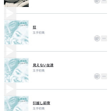
狂
玉手初美
見えない友達
玉手初美
引越し前夜
玉手初美