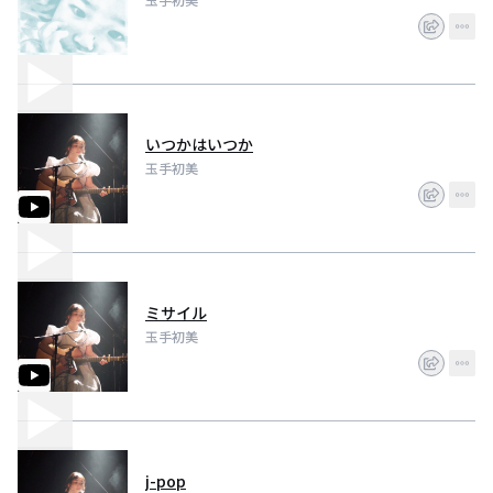
いつかはいつか
玉手初美
ミサイル
玉手初美
j-pop