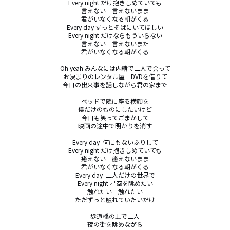
Every night だけ抱きしめていても

言えない　言えないまま

君がいなくなる朝がくる

Every day ずっとそばにいてほしい

Every night だけならもういらない

言えない　言えないまた

君がいなくなる朝がくる

Oh yeah みんなには内緒で二人で会って

お決まりのレンタル屋　DVDを借りて

今日の出来事を話しながら君の家まで

ベッドで隣に座る横顔を

僕だけのものにしたいけど

今日も笑ってごまかして

映画の途中で明かりを消す

Every day  何にもないふりして

Every night だけ抱きしめていても

癒えない　癒えないまま

君がいなくなる朝がくる

Every day  二人だけの世界で

Every night 星空を眺めたい

触れたい　触れたい

ただずっと触れていたいだけ

歩道橋の上で二人

夜の街を眺めながら
