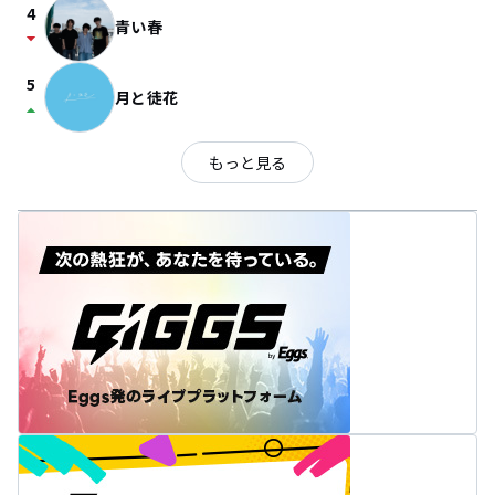
4
青い春
arrow_drop_down
5
月と徒花
arrow_drop_up
もっと見る