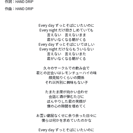
作詞：
HAND DRIP
作曲：
HAND DRIP
Every day ずっとそばにいたいのに

Every night だけ抱きしめていても

言えない　言えないまま

君がいなくなる朝がくる

Every day ずっとそばにいてほしい

Every night だけならもういらない

言えない　言えないまた

君がいなくなる朝がくる

久々のサークルでの飲み会で

君との出会いはレモンチューハイの味

顔見知りくらいの関係

それ以外別に興味もない子

たまたま席が向かい合わせ

会話と酒が弾むたびに

ぼんやりした君の笑顔が

僕の心の隙間を埋めてく

お互い窮屈なくせに余り余った日々に

僕らは何かを求めていたのかな

Every day ずっとそばにいたいのに
