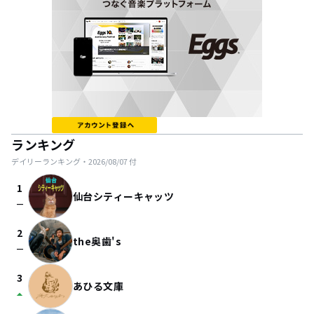
ランキング
デイリーランキング・
2026/08/07
付
1
仙台シティーキャッツ
check_indeterminate_small
2
the奥歯's
check_indeterminate_small
3
あひる文庫
arrow_drop_up