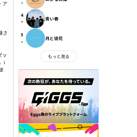
arrow_drop_up
・ア
4
青い春
arrow_drop_down
録さ
5
月と徒花
arrow_drop_up
ゼッ
もっと見る
。i
きま