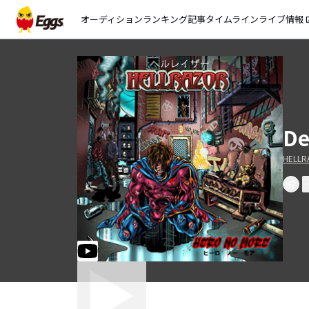
オーディション
ランキング
記事
タイムライン
ライブ情報
open_
De
HELLR