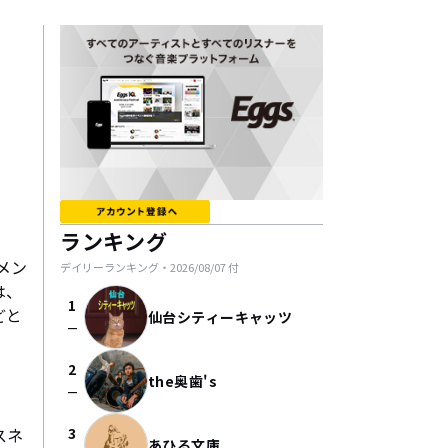
ランキング
メン
デイリーランキング・
2026/08/07
付
は、
1
どと
仙台シティーキャッツ
check_indeterminate_small
2
the奥歯's
check_indeterminate_small
スネ
3
あひる文庫