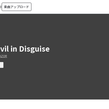
楽曲アップロード
in_new
vil in Disguise
AZOR