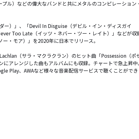
プ・パープル）などの偉大なバンドと共にメタルのコンピレーション
ダー）」、「Devil In Disguise（デビル・イン・ディスガイ
ever Too Late（イッツ・ネバー・ツー・レイト）」などが収
ロ・ノー・モア）」を2020年に日本でリリース。

achlan（サラ・マクラクラン）のヒット曲「Possession（ポ
ンにアレンジした曲もアルバムにも収録。チャートで急上昇中
ezer、Google Play、AWAなど様々な音楽配信サービスで聴くことがで