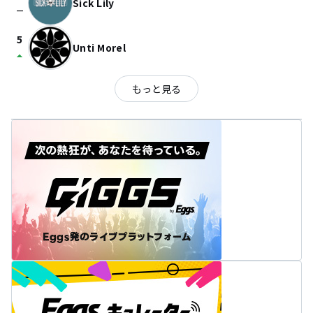
Sick Lily
check_indeterminate_small
5
Unti Morel
arrow_drop_up
もっと見る