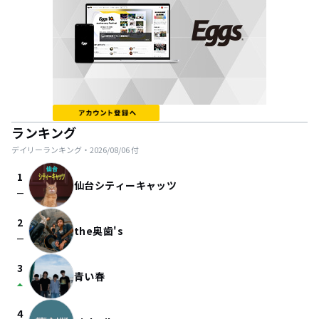
ランキング
デイリーランキング・
2026/08/06
付
1
仙台シティーキャッツ
check_indeterminate_small
2
the奥歯's
check_indeterminate_small
3
青い春
arrow_drop_up
4