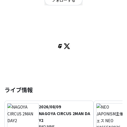
フォローする
広島県
ヒップホップ・ラップ
/
ポップ
OFFICIAL WEBSITE
トラックから歌からミックスマスタリングまで全て1人でやってます
たまに客演を迎えて歌ってます
ジャンルレスでハイテイストな音楽を届けます
ライブ情報
2026/08/09
NAGOYA CIRCUS 2MAN DA
Y2
RAD NINE