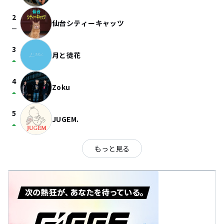
2
仙台シティーキャッツ
check_indeterminate_small
3
月と徒花
arrow_drop_up
4
Zoku
arrow_drop_up
5
JUGEM.
arrow_drop_up
もっと見る