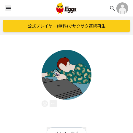
search
menu
公式プレイヤー(無料)でサクサク連続再生
HIBANA
EggsID：
hibana_kino
5
フォロワー