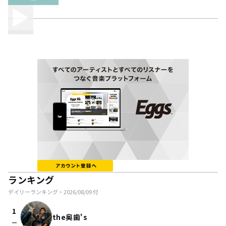
ランキング
デイリーランキング・
2026/08/09
付
1
the奥歯's
check_indeterminate_small