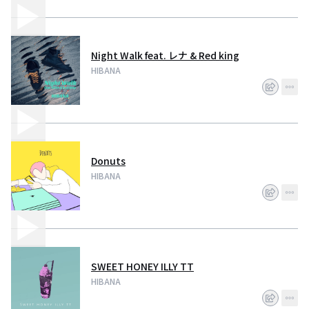
Night Walk feat. レナ & Red king
HIBANA
Donuts
HIBANA
SWEET HONEY ILLY TT
HIBANA