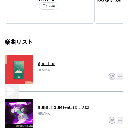
location_on
名古屋
楽曲リスト
#postme
HIBANA
BUBBLE GUM feat. はしメロ
HIBANA