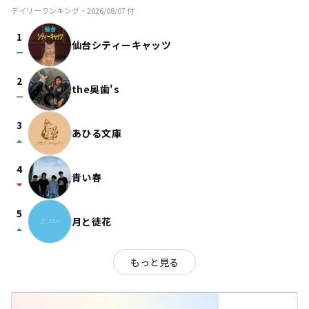
デイリーランキング・
2026/08/07
付
1
仙台シティーキャッツ
check_indeterminate_small
2
the奥歯's
check_indeterminate_small
3
あひる文庫
arrow_drop_up
4
青い春
arrow_drop_down
5
月と徒花
arrow_drop_up
もっと見る