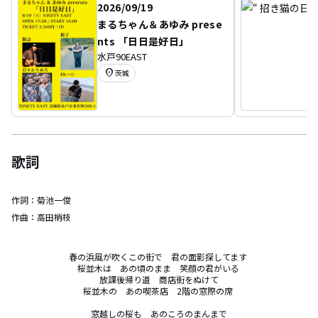
2026/09/19
まるちゃん＆あゆみ prese
nts 「日日是好日」
水戸90EAST
location_on
茨城
歌詞
作詞：
菊池一俊
作曲：
高田梢枝
春の浜風が吹くこの街で　君の面影探してます 

桜並木は　あの頃のまま　笑顔の君がいる 

放課後帰り道　商店街をぬけて

桜並木の　あの喫茶店　2階の窓際の席 

窓越しの桜も　あのころのまんまで
