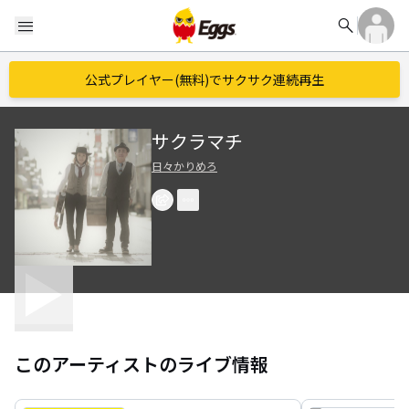
search
menu
公式プレイヤー(無料)でサクサク連続再生
サクラマチ
日々かりめろ
このアーティストのライブ情報