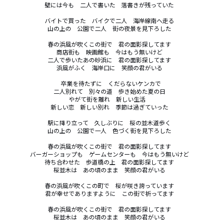
壁には今も　二人で書いた　落書きが残っていた 

バイトで買った　バイクで二人　海岸線南へ走る 

山の上の　公園で二人　街の夜景を見下ろした 

春の浜風が吹くこの街で　君の面影探してます 

商店街も　映画館も　今はもう無いけど 

二人で歩いたあの砂浜に　君の面影探してます 

浜風がふく　海岸口に　笑顔の君がいる 

 卒業を待たずに　くだらないケンカで

二人別れて　別々の道　歩き始めた夏の日 

やがて街を離れ　新しい生活　

新しい恋　新しい別れ　季節は過ぎていった 

駅に降り立って　久しぶりに　桜の並木道歩く 

山の上の　公園で一人　色づく街を見下ろした 

春の浜風が吹くこの街で　君の面影探してます 

バーガーショップも　ゲームセンターも　今はもう無いけど 

待ち合わせた　歩道橋の上　君の面影探してます 

桜並木は　あの頃のまま　笑顔の君がいる 

春の浜風が吹くこの町で　桜が咲き誇っています 

君が幸せでありますように　この街で祈ってます 

春の浜風が吹くこの街で　君の面影探してます 

桜並木は　あの頃のまま　笑顔の君がいる 
