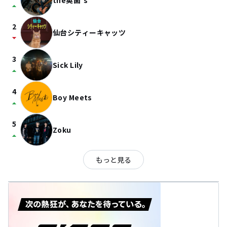
the奥歯's
arrow_drop_up
2
仙台シティーキャッツ
arrow_drop_down
3
Sick Lily
arrow_drop_up
4
Boy Meets
arrow_drop_up
5
Zoku
arrow_drop_up
もっと見る