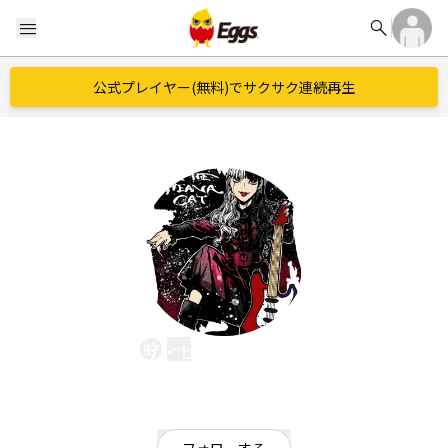
search
menu
公式プレイヤー(無料)でサクサク連続再生
ザ・ヒーナキャット
EggsID：
hichan_thc
1
フォロワー