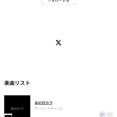
フォローする
神奈川県
ロック
OFFICIAL WEBSITE
ゴシックロマンチックというカテゴリーで活動しています
ザ・ヒーナキャットです！！
今は”ひーちゃん”ひとりになってしまいましたが、
当初から内容も変わらず続けております。
現実を忘れられるようなステージを目指しております。
ザ・ヒーナキャット 音楽を聞くだけでもいいですが、
ぜひ！ぜひ！！ライブを堪能しにきてください！！！！
ザ・ヒーナキャット ホームページ
https://www.heanacat.com/
楽曲リスト
通販ページ
https://theheanacat.base.shop
あの日カラ
X
@Hichan_THC
ザ・ヒーナキャット
@THEHEANACAT