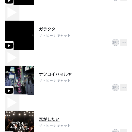
youtube
https://youtube.com/@user-pw7go5gz8s?si=UDapxOOqFV28xQxV
ガラクタ
ザ・ヒーナキャット
ナツコイハマルヤ
ザ・ヒーナキャット
恋がしたい
ザ・ヒーナキャット