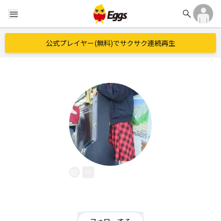
search
menu
公式プレイヤー(無料)でサクサク連続再生
ひ め り
EggsID：
himeri2001
7
フォロワー