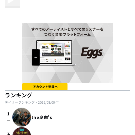
ランキング
デイリーランキング・
2026/08/09
付
1
the奥歯's
check_indeterminate_small
2