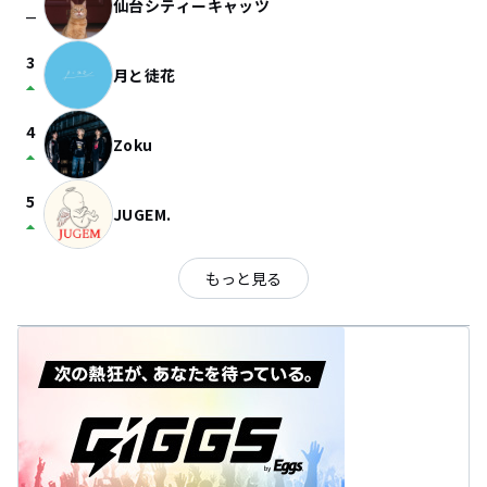
仙台シティーキャッツ
check_indeterminate_small
3
月と徒花
arrow_drop_up
4
Zoku
arrow_drop_up
5
JUGEM.
arrow_drop_up
もっと見る