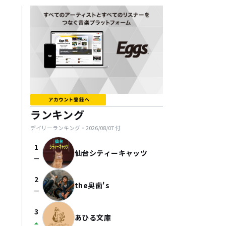
ランキング
デイリーランキング・
2026/08/07
付
1
仙台シティーキャッツ
check_indeterminate_small
2
the奥歯's
check_indeterminate_small
3
あひる文庫
arrow_drop_up