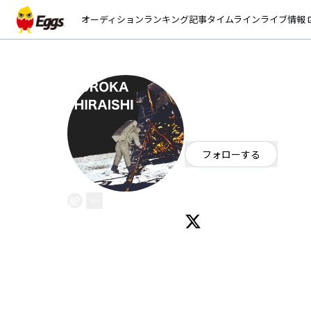
オーディション
ランキング
記事
タイムライン
ライブ情報
open_
ヒライシオロカ
EggsID：
hiraishioroka
1
フォロワー
フォローする
大阪府
シンガーソングライター
連絡先→hiraishioroka001@gmai