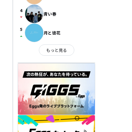
4
青い春
arrow_drop_down
5
月と徒花
arrow_drop_up
もっと見る