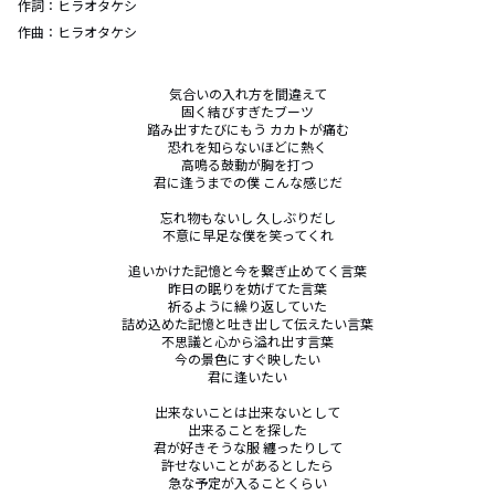
作詞：
ヒラオタケシ
作曲：
ヒラオタケシ
気合いの入れ方を間違えて

固く結びすぎたブーツ

踏み出すたびにもう カカトが痛む

恐れを知らないほどに熱く

高鳴る鼓動が胸を打つ

君に逢うまでの僕 こんな感じだ

忘れ物もないし 久しぶりだし

不意に早足な僕を笑ってくれ

追いかけた記憶と今を繋ぎ止めてく言葉

昨日の眠りを妨げてた言葉

祈るように繰り返していた

詰め込めた記憶と吐き出して伝えたい言葉

不思議と心から溢れ出す言葉

今の景色にすぐ映したい

君に逢いたい

出来ないことは出来ないとして

出来ることを探した

君が好きそうな服 纏ったりして

許せないことがあるとしたら

急な予定が入ることくらい
