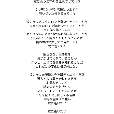
君に会うまでの僕 止めないでくれ

1つ飛ばし登る 階段につまずき

勢いづいた僕を笑ってくれ

追いかけるように日々を重ね生きてくことが

つまんない日々を詰まらせていくことが

今の僕を作っている

気づけないこと気づけるようになったことが

知らないこと調べたりしちゃうことが

僕の世界が少しずつ変わってく

君が増えてく

揺るぎない気持ちを

気づかせてくれていることが

きっと、生きてる意味を知れることだ

これだけの変化は君以外にない

追いかけた記憶と今を繋ぎとめてく言葉

過去と未来繋ぎ合わせる言葉

心震わせていく

詰め込めた気持ちを

ストレートに出したいことが

今を全て映し出してる言葉

単純な言葉ほど強い

君に逢いたい

君に逢いたい