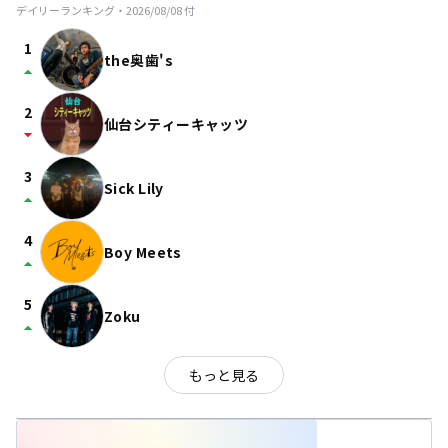
デイリーランキング・
2026/08/08
付
1
the奥歯's
arrow_drop_up
2
仙台シティーキャッツ
arrow_drop_down
3
Sick Lily
arrow_drop_up
4
Boy Meets
arrow_drop_up
5
Zoku
arrow_drop_up
もっと見る