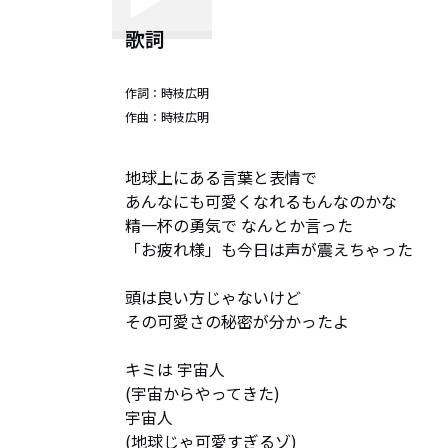
歌詞
作詞：
時枝広明
作曲：
時枝広明
地球上にある言葉と表情で

あんなにも可愛くなれるもんなのかな

精一杯の勇気で なんとか言った

「お疲れ様」も今日は声が震えちゃった

頭は良い方じゃないけど

その可愛さの秘密が分かったよ

キミは 宇宙人

(宇宙からやってきた)

宇宙人

(地球じゃ可愛すぎるゾ)
