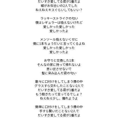
だいすき愛してる君が1番だよ

嘘がお似合いの2人でした

ねえねえキスぐらいしてもいい？

ラッキーストライクの匂い

僕はレギュラーは吸えないけれど

愛しかった愛しかった

愛しかったよ

メンソール吸えないくせに

僕に1本ちょうだいと言ってくるよね

愛しかった愛しかった

愛しかったよ

お守りと交換した1本

そんなの家に持って帰れないよ

思い出させないで

髪に染み込んだ君の匂い

散々に口付けをしてしまう煙の中

グラスすら交わしたことない2人で

だいすき愛してる君が1番だよ

もう飽きたって言ってるでしょ？

ねえねえ少し、離れようよ

簡単に口付けをしてしまう煙の中

手すら繋いだことない2人で

だいすき愛してる君が1番だよ
