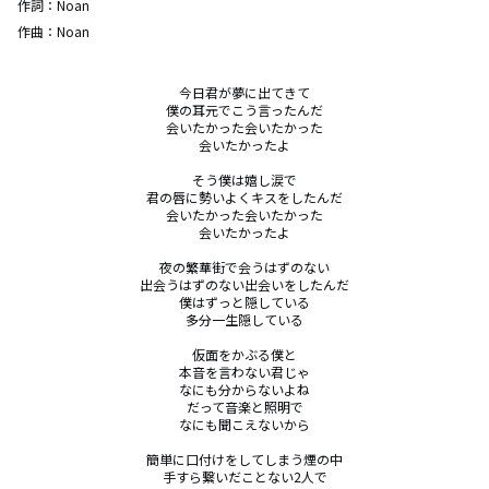
作詞：
Noan
作曲：
Noan
今日君が夢に出てきて

僕の耳元でこう言ったんだ

会いたかった会いたかった

会いたかったよ

そう僕は嬉し涙で

君の唇に勢いよくキスをしたんだ

会いたかった会いたかった

会いたかったよ

夜の繁華街で会うはずのない

出会うはずのない出会いをしたんだ

僕はずっと隠している

多分一生隠している

仮面をかぶる僕と

本音を言わない君じゃ

なにも分からないよね

だって音楽と照明で

なにも聞こえないから

簡単に口付けをしてしまう煙の中

手すら繋いだことない2人で
