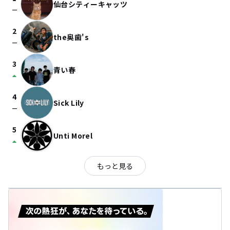
仙台シティーキャッツ
check_indeterminate_small
2
the奥歯's
check_indeterminate_small
3
青い春
arrow_drop_up
4
Sick Lily
check_indeterminate_small
5
Unti Morel
arrow_drop_up
もっと見る