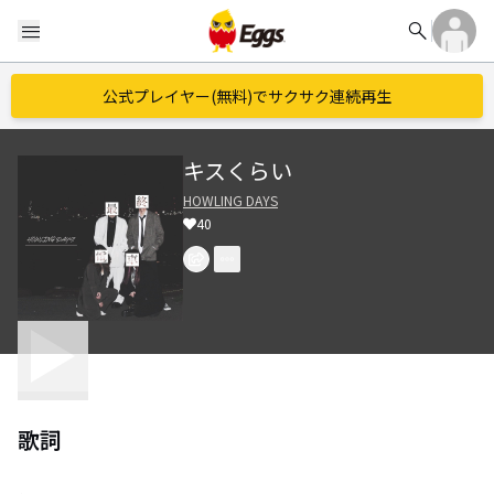
search
menu
公式プレイヤー(無料)でサクサク連続再生
キスくらい
HOWLING DAYS
40
歌詞