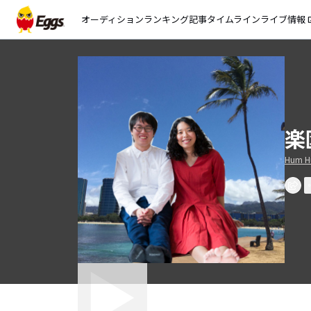
オーディション
ランキング
記事
タイムライン
ライブ情報
open_
楽
Hum H