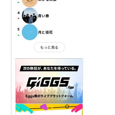
arrow_drop_up
4
青い春
arrow_drop_down
5
月と徒花
arrow_drop_up
もっと見る