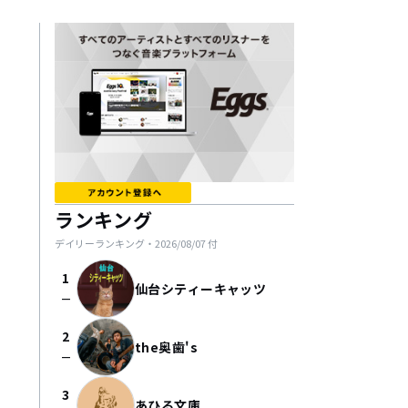
ランキング
デイリーランキング・
2026/08/07
付
1
仙台シティーキャッツ
check_indeterminate_small
2
the奥歯's
check_indeterminate_small
3
あひる文庫