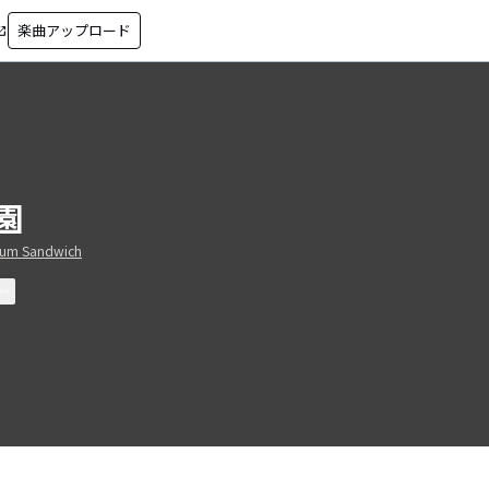
楽曲アップロード
in_new
園
um Sandwich