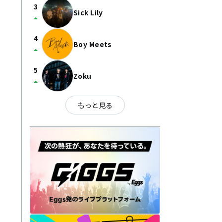
3
Sick Lily
arrow_drop_up
4
Boy Meets
arrow_drop_up
5
Zoku
arrow_drop_up
もっと見る