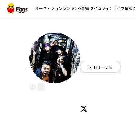
オーディション
ランキング
記事
タイムライン
ライブ情報
open_
ハリケーンミキ
EggsID：
hurricanemixer
0
フォロワー
フォローする
佐賀県
ロック
/
ミクスチャー
OFFICIAL WEBSITE
九州産まれ佐賀県育ち
元祖九州体育会系 アセクサヨゴ
男女ツインボーカルでパーティー
みんなの歌+ラウドやってます！