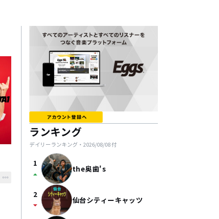
ランキング
デイリーランキング・
2026/08/08
付
1
the奥歯's
arrow_drop_up
2
仙台シティーキャッツ
arrow_drop_down