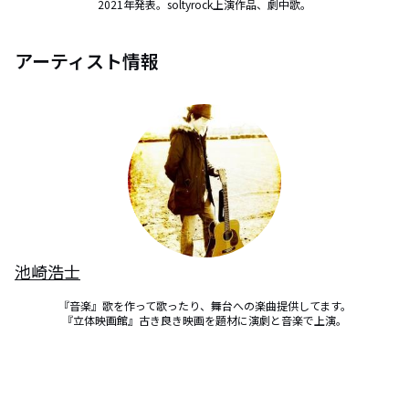
2021年発表。soltyrock上演作品、劇中歌。
アーティスト情報
池崎浩士
『音楽』歌を作って歌ったり、舞台への楽曲提供してます。

『立体映画館』古き良き映画を題材に演劇と音楽で上演。