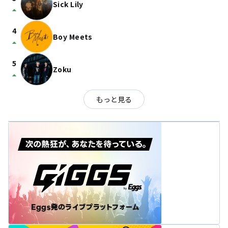
Sick Lily
arrow_drop_up
4
Boy Meets
arrow_drop_up
5
Zoku
arrow_drop_up
もっと見る