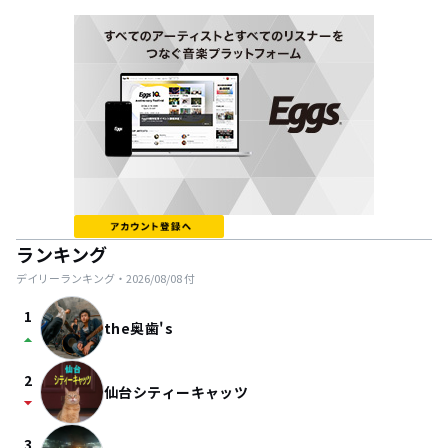
ランキング
デイリーランキング・
2026/08/08
付
1
the奥歯's
arrow_drop_up
2
仙台シティーキャッツ
arrow_drop_down
3