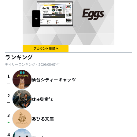
ランキング
デイリーランキング・
2026/08/07
付
1
仙台シティーキャッツ
check_indeterminate_small
2
the奥歯's
check_indeterminate_small
3
あひる文庫
arrow_drop_up
4