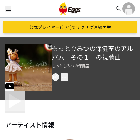
search
menu
公式プレイヤー(無料)でサクサク連続再生
もっとひみつの保健室のアル
バム その１ の視聴曲
もっとひみつの保健室
アーティスト情報