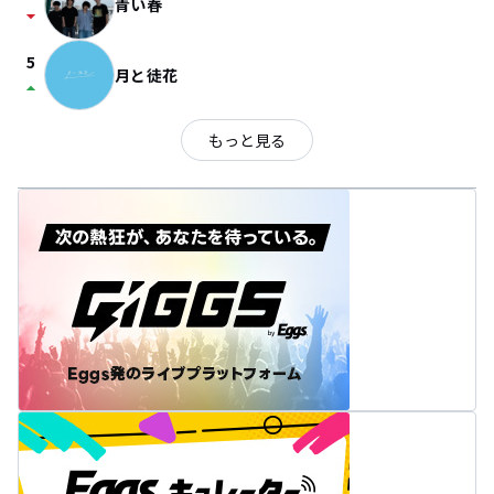
青い春
arrow_drop_down
5
月と徒花
arrow_drop_up
もっと見る