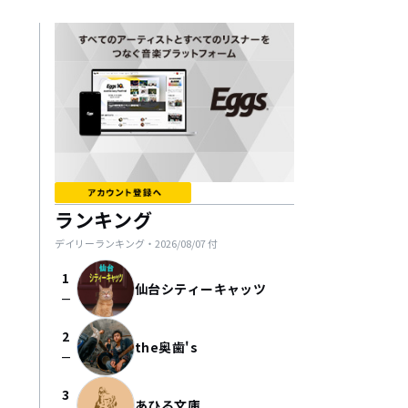
ランキング
デイリーランキング・
2026/08/07
付
1
仙台シティーキャッツ
check_indeterminate_small
2
the奥歯's
check_indeterminate_small
3
あひる文庫