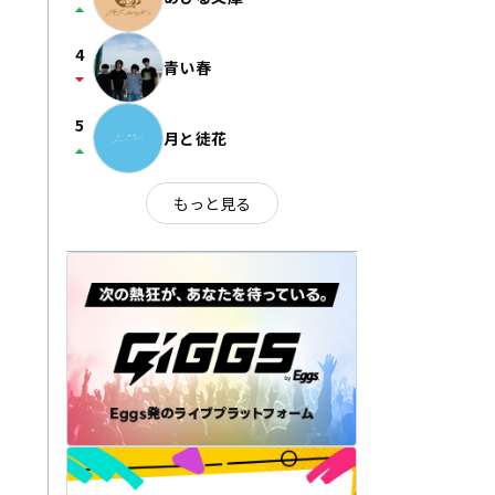
arrow_drop_up
4
青い春
arrow_drop_down
5
月と徒花
arrow_drop_up
もっと見る