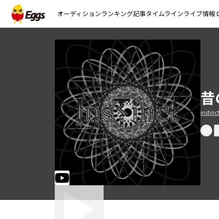
オーディション
ランキング
記事
タイムライン
ライブ情報
open_
昔
instinc