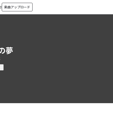
楽曲アップロード
in_new
の夢
t