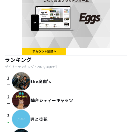
ランキング
デイリーランキング・
2026/08/09
付
1
the奥歯's
check_indeterminate_small
2
仙台シティーキャッツ
check_indeterminate_small
3
月と徒花
arrow_drop_up