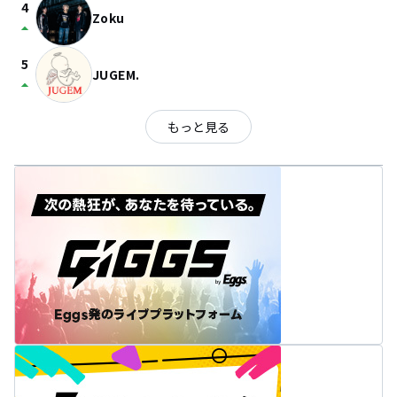
4
Zoku
arrow_drop_up
5
JUGEM.
arrow_drop_up
もっと見る