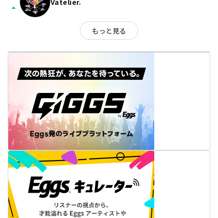
Vatelier.
arrow_drop_up
もっと見る