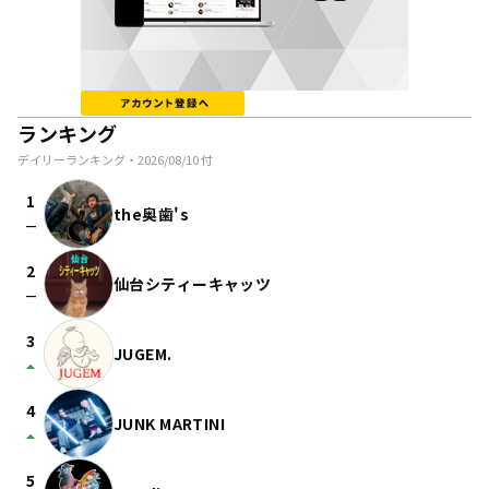
ランキング
デイリーランキング・
2026/08/10
付
1
the奥歯's
check_indeterminate_small
2
仙台シティーキャッツ
check_indeterminate_small
3
JUGEM.
arrow_drop_up
4
JUNK MARTINI
arrow_drop_up
5