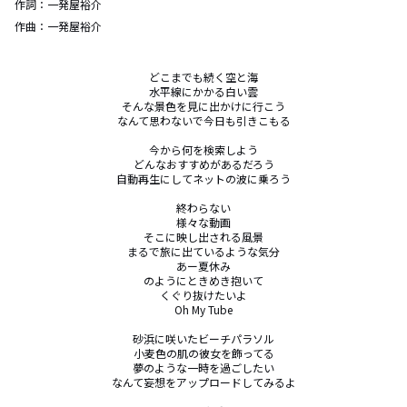
作詞：
一発屋裕介
作曲：
一発屋裕介
どこまでも続く空と海

水平線にかかる白い雲

そんな景色を見に出かけに行こう

なんて思わないで今日も引きこもる

今から何を検索しよう

どんなおすすめがあるだろう

自動再生にしてネットの波に乗ろう

終わらない

様々な動画

そこに映し出される風景

まるで旅に出ているような気分

あー夏休み

のようにときめき抱いて

くぐり抜けたいよ

Oh My Tube

砂浜に咲いたビーチパラソル

小麦色の肌の彼女を飾ってる

夢のような一時を過ごしたい

なんて妄想をアップロードしてみるよ
