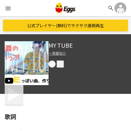
search
menu
公式プレイヤー(無料)でサクサク連続再生
MY TUBE
一発屋裕介
歌詞