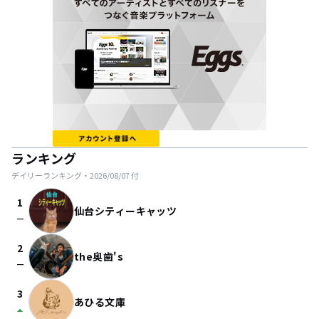
ランキング
デイリーランキング・
2026/08/07
付
1
仙台シティーキャッツ
check_indeterminate_small
2
the奥歯's
check_indeterminate_small
3
あひる文庫
arrow_drop_up