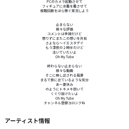
PCのカメラ起動させて

フィギュアに水着を着させて

視聴回数をほら稼ぐ実況しよう

止まらない

様々な評価

コメントは辛辣だけど

懲りずにまたこの想いを共有

さよなら～イエスタデイ

もう深夜の２時半だけど

注いでいたいよ

Oh My Tube

終わらない止まらない

様々な動画

そこに映し出される風景

まるで旅に出ているような気分

あ～夏休み

のようにトキメキ抱いて

くぐり抜けたいよ

Oh My Tube

チャンネル登録ヨロシクね
アーティスト情報