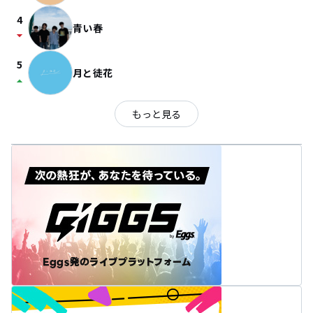
4
青い春
arrow_drop_down
5
月と徒花
arrow_drop_up
もっと見る