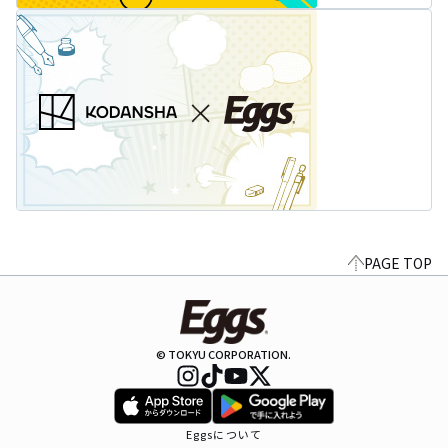
PAGE TOP
© TOKYU CORPORATION.
Eggsについて