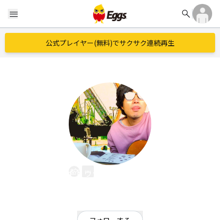
search
menu
公式プレイヤー(無料)でサクサク連続再生
イトゥー・フランキー
EggsID：
itoofranky
1
フォロワー