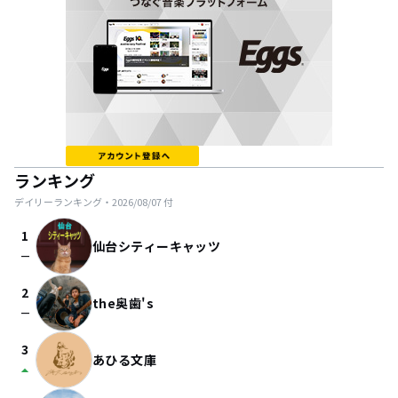
ランキング
デイリーランキング・
2026/08/07
付
1
仙台シティーキャッツ
check_indeterminate_small
2
the奥歯's
check_indeterminate_small
3
あひる文庫
arrow_drop_up