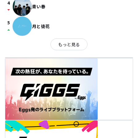
4
青い春
arrow_drop_down
5
月と徒花
arrow_drop_up
もっと見る