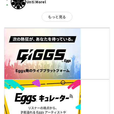
Unti Morel
arrow_drop_up
もっと見る