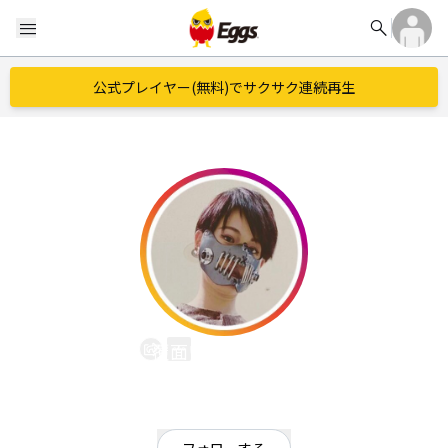
search
menu
公式プレイヤー(無料)でサクサク連続再生
覆面いつかちゃん
EggsID：
itukachan__ber
2
フォロワー