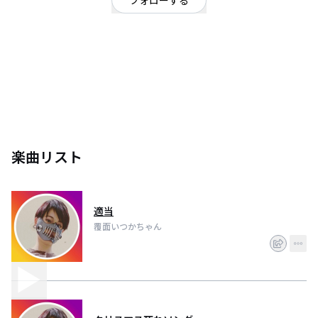
フォローする
17ライバーです(*´ｰ`*)♡まだセンスのかけらもクソもかけらもないですが成
長してく姿見ていただけたら嬉しいです‍♀️ ♥是非時間がある時見ていただけ
ると嬉しいです( ˶ˆ꒳ˆ˵ )
楽曲リスト
適当
覆面いつかちゃん