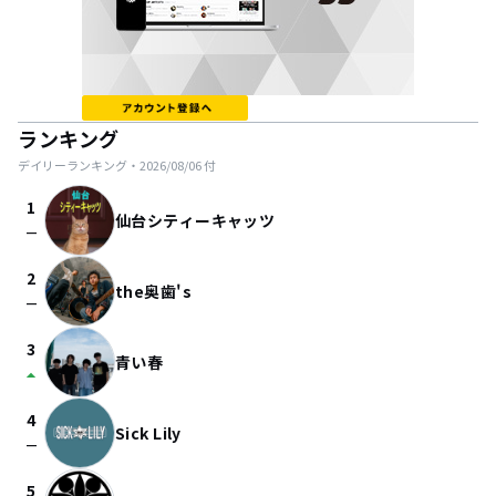
ランキング
デイリーランキング・
2026/08/06
付
1
仙台シティーキャッツ
check_indeterminate_small
2
the奥歯's
check_indeterminate_small
3
青い春
arrow_drop_up
4
Sick Lily
check_indeterminate_small
5