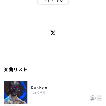
フォローする
三重県
ロック
/
インストゥルメンタル
ペースは遅いですが、オリジナル曲を作っています(●´ω｀●)初心者です
が、よろしくお願いしますε-(´∀｀; )ギター上手くなりたいです(=´∀｀)
楽曲リスト
Dark Hero
じゅうぞう