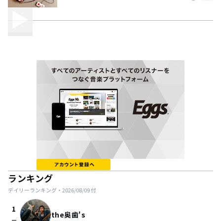
ランキング
デイリーランキング・
2026/08/09
付
1
the奥歯's
check_indeterminate_small