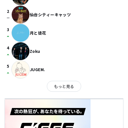
2
仙台シティーキャッツ
check_indeterminate_small
3
月と徒花
arrow_drop_up
4
Zoku
arrow_drop_up
5
JUGEM.
arrow_drop_up
もっと見る