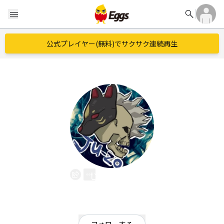
search
menu
公式プレイヤー(無料)でサクサク連続再生
じゅうぞう
EggsID：
ju_zo04518387
1
フォロワー