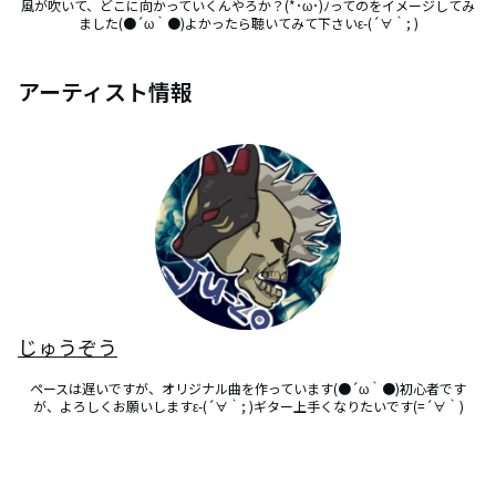
風が吹いて、どこに向かっていくんやろか？(*･ω･)ﾉってのをイメージしてみ
ました(●´ω｀●)よかったら聴いてみて下さいε-(´∀｀; )
アーティスト情報
じゅうぞう
ペースは遅いですが、オリジナル曲を作っています(●´ω｀●)初心者です
が、よろしくお願いしますε-(´∀｀; )ギター上手くなりたいです(=´∀｀)