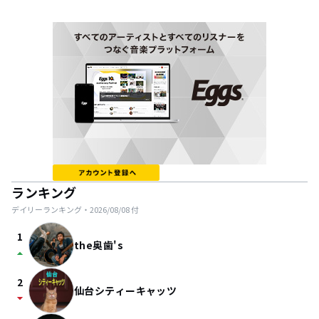
ランキング
デイリーランキング・
2026/08/08
付
1
the奥歯's
arrow_drop_up
2
仙台シティーキャッツ
arrow_drop_down