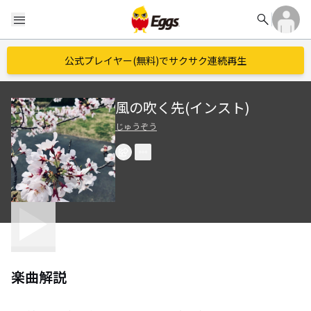
search
menu
公式プレイヤー(無料)でサクサク連続再生
風の吹く先(インスト)
じゅうぞう
楽曲解説