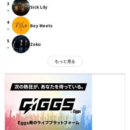
3
Sick Lily
arrow_drop_up
4
Boy Meets
arrow_drop_up
5
Zoku
arrow_drop_up
もっと見る