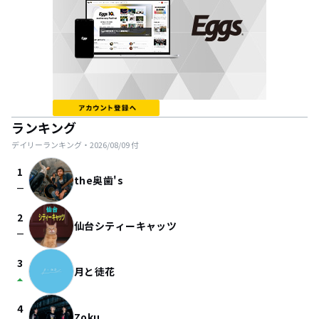
ランキング
デイリーランキング・
2026/08/09
付
1
the奥歯's
check_indeterminate_small
2
仙台シティーキャッツ
check_indeterminate_small
3
月と徒花
arrow_drop_up
4
Zoku