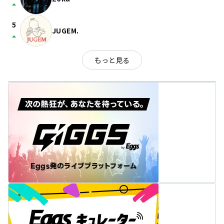
arrow_drop_up
5
JUGEM.
arrow_drop_up
もっと見る