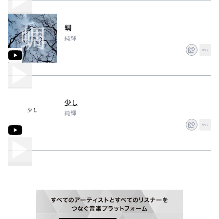
蜩
純輝
少し
純輝