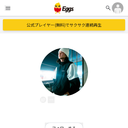
search
menu
公式プレイヤー(無料)でサクサク連続再生
純輝
EggsID：
junki_official
0
フォロワー