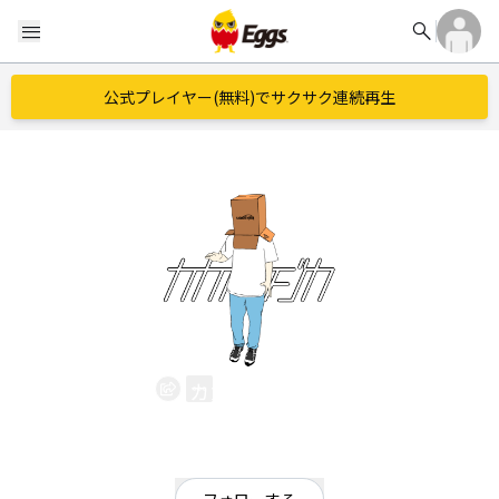
search
menu
公式プレイヤー(無料)でサクサク連続再生
カカポカジカ
EggsID：
kakapo_kajika
55
フォロワー