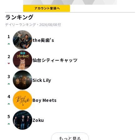
ランキング
デイリーランキング・
2026/08/08
付
1
the奥歯's
arrow_drop_up
2
仙台シティーキャッツ
arrow_drop_down
3
Sick Lily
arrow_drop_up
4
Boy Meets
arrow_drop_up
5
Zoku
arrow_drop_up
もっと見る