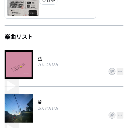
location_on
下北沢
楽曲リスト
花
カカポカジカ
螢
カカポカジカ