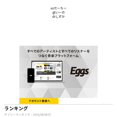
voだーちー

gtいーの

drしずか
ランキング
デイリーランキング・
2026/08/08
付