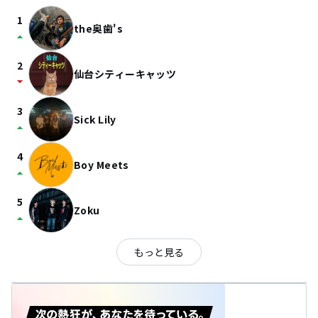
1
the奥歯's
arrow_drop_up
2
仙台シティーキャッツ
arrow_drop_down
3
Sick Lily
arrow_drop_up
4
Boy Meets
arrow_drop_up
5
Zoku
arrow_drop_up
もっと見る