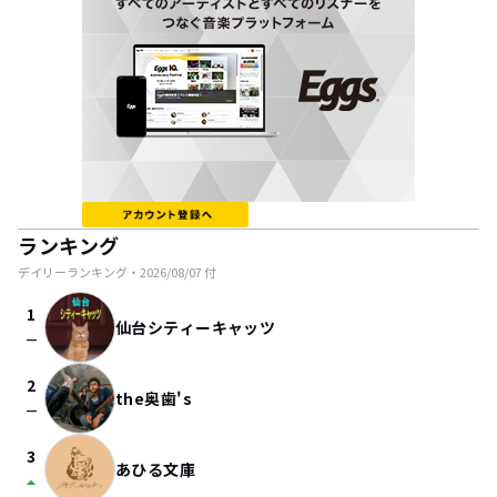
ランキング
デイリーランキング・
2026/08/07
付
1
仙台シティーキャッツ
check_indeterminate_small
2
the奥歯's
check_indeterminate_small
3
あひる文庫
arrow_drop_up