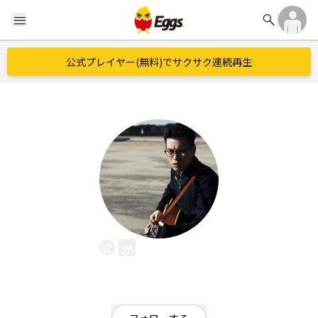
search
menu
公式プレイヤー(無料)でサクサク連続再生
かまボイラー
EggsID：
kamaboiler
2
フォロワー