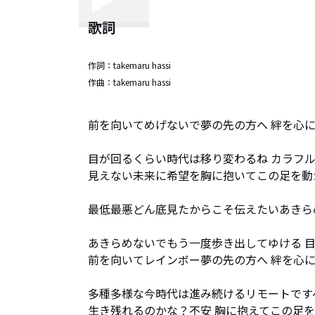
歌詞
作詞：
takemaru hassi
作曲：
takemaru hassi
前を向いてめげないで夢の先の方へ 絆を心に
目が回るくらい時代は移り変わるね カラフル
見えない未来に希望を胸に抱いてこの足を動か
最低最悪どん底見たからこそ伝えたいあきらめ
あきらめないでもう一度歩き出してゆける 目
前を向いてレインボー夢の先の方へ 絆を心に
多種多様な今時代は進み続けるリモートです
生き残れるのかな？不安 胸に抱えてこの足を