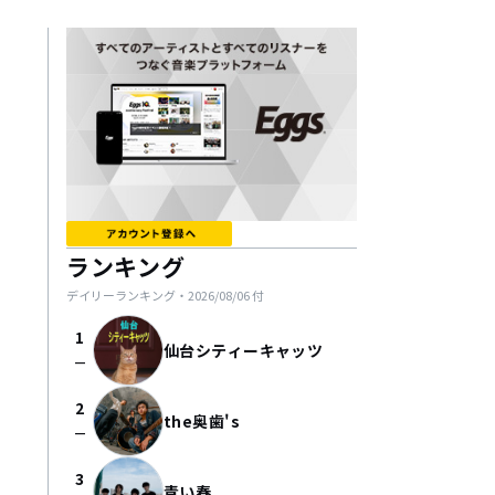
ランキング
デイリーランキング・
2026/08/06
付
1
仙台シティーキャッツ
check_indeterminate_small
2
the奥歯's
check_indeterminate_small
3
青い春