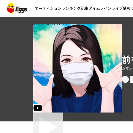
オーディション
ランキング
記事
タイムライン
ライブ情報
open_
前
カマン