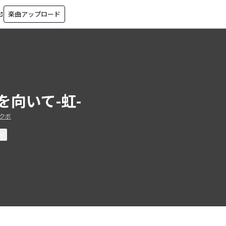
楽曲アップロード
in_new
を向いて-虹-
クボ