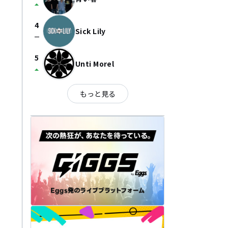
arrow_drop_up
4
Sick Lily
check_indeterminate_small
5
Unti Morel
arrow_drop_up
もっと見る