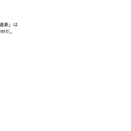
楽」は

公開中だ。