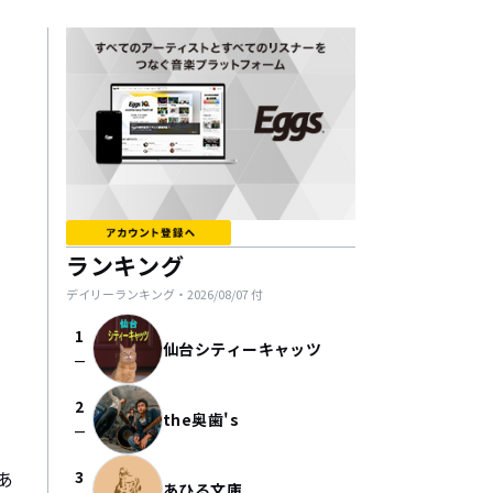
ランキング
デイリーランキング・
2026/08/07
付
1
仙台シティーキャッツ
check_indeterminate_small
2
the奥歯's
check_indeterminate_small
あ
3
あひる文庫