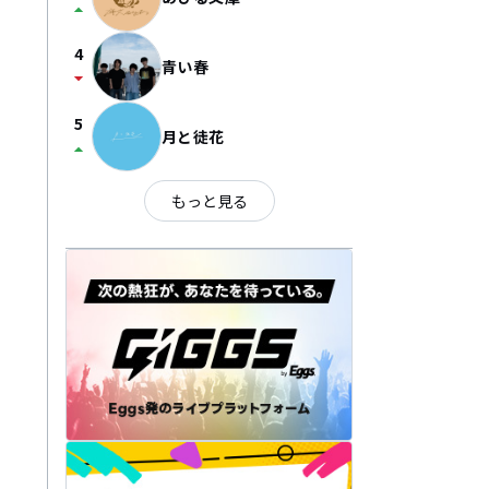
arrow_drop_up
4
青い春
arrow_drop_down
5
月と徒花
arrow_drop_up
もっと見る