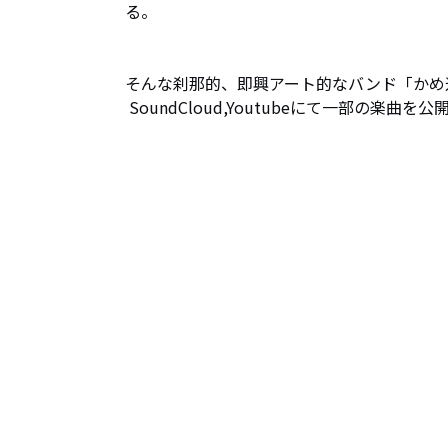
る。

そんな刹那的、即興アート的なバンド「かめ道
 SoundCloud,Youtubeにて一部の楽曲を