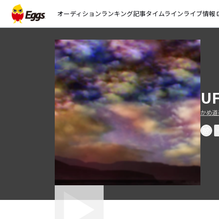
オーディション
ランキング
記事
タイムライン
ライブ情報
open_
U
かめ道