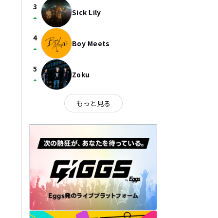
3
Sick Lily
arrow_drop_up
4
Boy Meets
arrow_drop_up
5
Zoku
arrow_drop_up
もっと見る