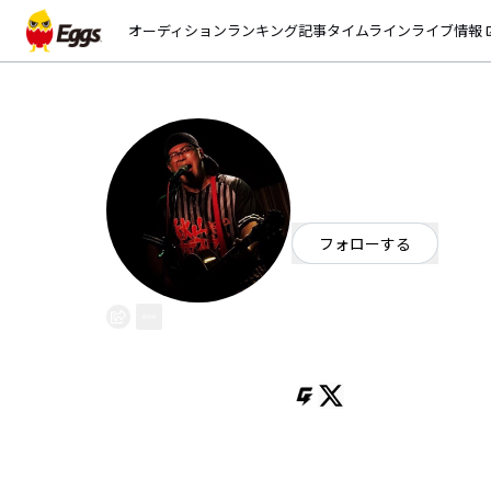
オーディション
ランキング
記事
タイムライン
ライブ情報
open_
秋山カラスウリ
EggsID：
karasuuriA
0
フォロワー
フォローする
東京都
シンガーソングライター
OFFICIAL WEBSITE
グワァラゴワガキーン！（@ga
への想いを爆発させるように音楽