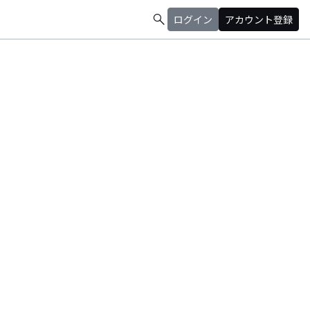
search
ログイン
アカウント登録
に伴い上阪し，ひたすら野球に打ち込む．野球引退後，秘めていた歌