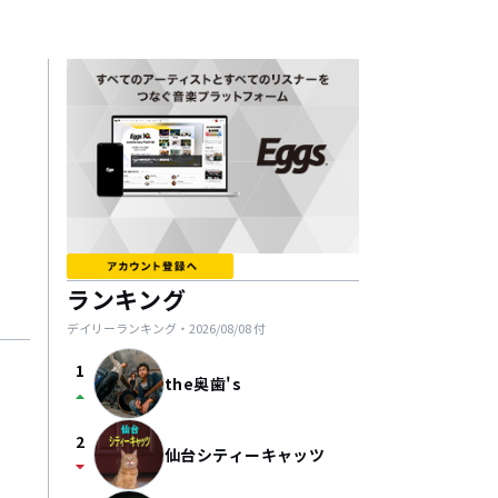
ランキング
デイリーランキング・
2026/08/08
付
1
the奥歯's
arrow_drop_up
2
仙台シティーキャッツ
arrow_drop_down