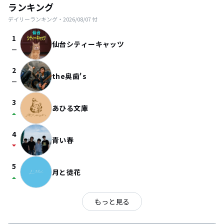
ランキング
デイリーランキング・
2026/08/07
付
1
仙台シティーキャッツ
check_indeterminate_small
2
the奥歯's
check_indeterminate_small
3
あひる文庫
arrow_drop_up
4
青い春
arrow_drop_down
5
月と徒花
arrow_drop_up
もっと見る