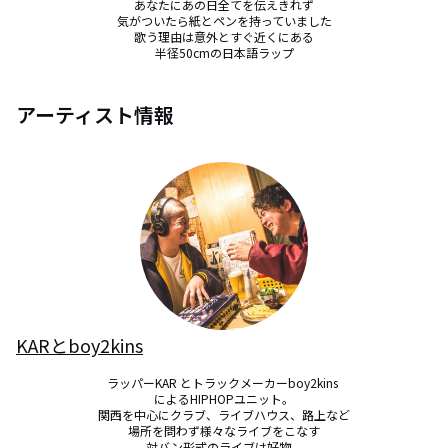
あなたにあの日全てを伝えきれず

気がついたら紙とペンを持っていました

歌う理由は意外とすぐ近くにある

半径50cmの日本語ラップ
アーティスト情報
KARとboy2kins
ラッパーKAR とトラックメーカーboy2kins 

によるHIPHOPユニット。

関西を中心にクラブ、ライブハウス、路上など

場所を問わず様々なライブをこなす

対バン形式のライブは好物。
