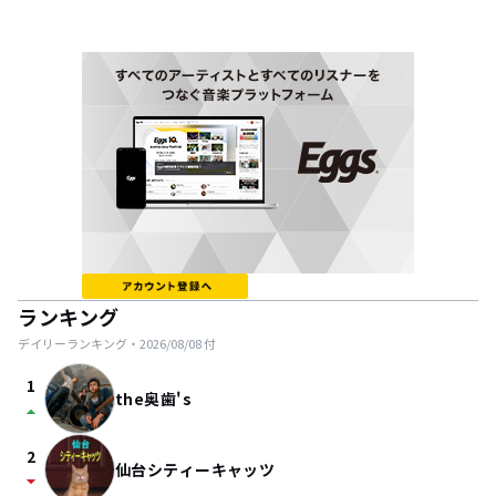
ランキング
デイリーランキング・
2026/08/08
付
1
the奥歯's
arrow_drop_up
2
仙台シティーキャッツ
arrow_drop_down