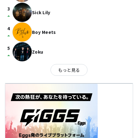
3
Sick Lily
arrow_drop_up
4
Boy Meets
arrow_drop_up
5
Zoku
arrow_drop_up
もっと見る