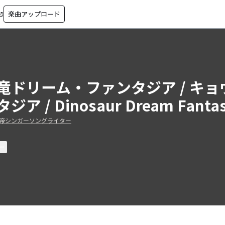
楽曲アップロード
in_new
竜ドリーム・ファンタジア / キ
ジア / Dinosaur Dream Fantas
帝シンガーソングライター