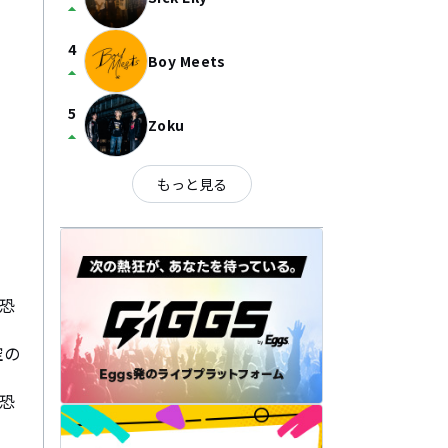
arrow_drop_up
4
Boy Meets
arrow_drop_up
5
Zoku
arrow_drop_up
もっと見る
 恐
空の
。
 恐