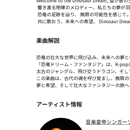
Welcome to the Dinosaur Dream, 遥か昔
 響き渡る咆哮のメロディー、私たちの夢が羽ばたく。

 恐竜の足跡を辿り、 無限の可能性を感じて。

 共に歌おう、未来への希望、 Dinosaur Dream, le
楽曲解説
恐竜の壮大な世界に飛び込み、未来への夢と
「恐竜ドリーム・ファンタジア」は、K-po
太古のジャングル、飛び交うドラゴン、そし
この楽曲は、古代の魂を呼び覚まし、無限の
夢と希望、そして壮大なファンタジーの旅へ
アーティスト情報
音楽皇帝シンガー