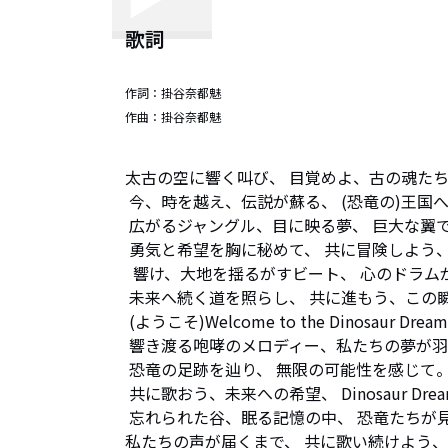
歌詞
作詞：
掛谷奈都魅
作曲：
掛谷奈都魅
太古の空に響く叫び、 目覚めよ、古の魂たち
 今、時を越え、伝説が蘇る、 (恐竜の)王国へ飛び込もう。

 広がるジャングル、目に映る夢、 巨大な翼で空を舞うドラゴン。

 勇気と希望を胸に秘めて、 共に冒険しよう、無限の空へ。

  響け、大地を揺るがすビート、 心のドラムが共鳴する。

 未来へ続く道を照らし、 共に進もう、この瞬間を掴んで。

 (ようこそ)Welcome to the Dinosaur Dream、遥か昔の王国へ。

 響き渡る咆哮のメロディー、私たちの夢が羽ばたく。

 恐竜の足跡を辿り、 無限の可能性を感じて。

 共に歌おう、未来への希望、 Dinosaur Dream、let`s soar high!

 忘れられた谷、眠る記憶の中、 恐竜たちが見守る世界。

私たちの声が届くまで、 共に歌い続けよう、こ