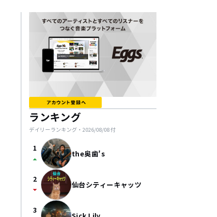
ランキング
デイリーランキング・
2026/08/08
付
1
the奥歯's
arrow_drop_up
2
仙台シティーキャッツ
arrow_drop_down
3
Sick Lily