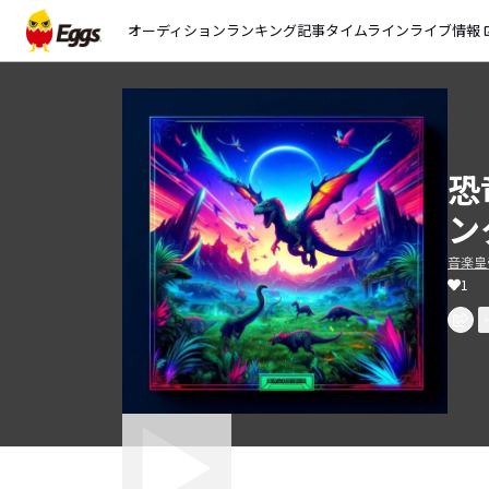
オーディション
ランキング
記事
タイムライン
ライブ情報
open_
恐
ンタ
音楽皇
1