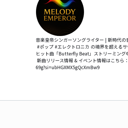
音楽皇帝シンガーソングライター | 新時代の
 #ポップ #エレクトロニカ の境界を超えるサウンド

ヒット曲「Butterfly Beat」ストリーミング
 新曲リリース情報 & イベント情報はこちら：https://music.youtube.com/channel/UC4Flbg33m-d4_fTFJYzO
69g?si=ubHGXMX5gQcXmBw9