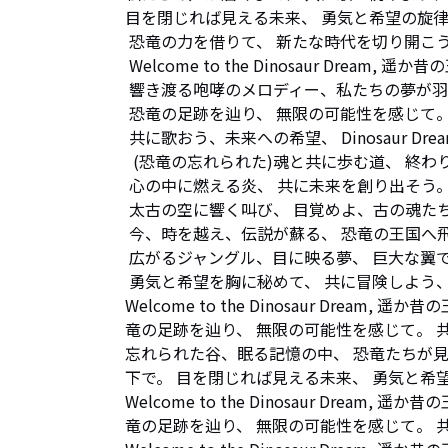
目を閉じれば見える未来、 勇気と希望の旋律
 恐竜の力を借りて、 新たな時代を切り開こう。

 Welcome to the Dinosaur Dream, 遥か昔の王国で。

 響き渡る咆哮のメロディー、私たちの夢が羽ばたく。

 恐竜の足跡を辿り、 無限の可能性を感じて。

 共に歌おう、未来への希望、 Dinosaur Dream, let's soar high!

  (恐竜の忘れられた)魂と共に歩む道、 終わりなき冒険が始まる。

 心の中に燃える炎、 共に未来を創り出そう。

 太古の空に響く叫び、 目覚めよ、古の魂たち。

 今、時を越え、伝説が蘇る、 恐竜の王国へ飛び込もう。

 広がるジャングル、目に映る夢、 巨大な翼で空を舞うドラゴン。

 勇気と希望を胸に秘めて、 共に冒険しよう、無限の空へ。

Welcome to the Dinosaur Dre
竜の足跡を辿り、 無限の可能性を感じて。 共に歌おう、未
忘れられた谷、眠る記憶の中、 恐竜たちが
下で。 目を閉じれば見える未来、 勇気と希
Welcome to the Dinosaur Dre
竜の足跡を辿り、 無限の可能性を感じて。 共に歌おう、未