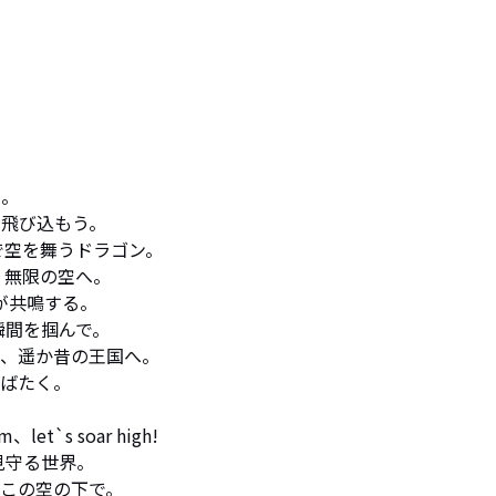
。

の空の下で。 
