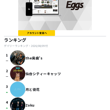
ランキング
デイリーランキング・
2026/08/09
付
1
the奥歯's
check_indeterminate_small
2
仙台シティーキャッツ
check_indeterminate_small
3
月と徒花
arrow_drop_up
4
Zoku
arrow_drop_up