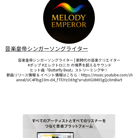
音楽皇帝シンガーソングライター
音楽皇帝シンガーソングライター | 新時代の音楽クリエイター

 #ポップ #エレクトロニカ の境界を超えるサウンド

ヒット曲「Butterfly Beat」ストリーミング中！

 新曲リリース情報 & イベント情報はこちら：https://music.youtube.com/ch
annel/UC4Flbg33m-d4_fTFJYzO69g?si=ubHGXMX5gQcXmBw9