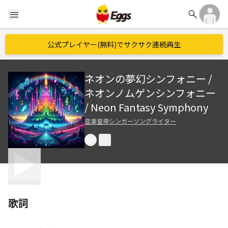
search
menu
公式プレイヤー(無料)でサクサク連続再生
ネオンの夢幻シンフォニー /
ネオンノムゲンシンフォニー
/ Neon Fantasy Symphony
音楽皇帝シンガーソングライター
歌詞