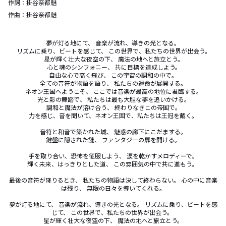
作詞：
掛谷奈都魅
作曲：
掛谷奈都魅
夢が灯る地にて、 音楽が流れ、導きの光となる。

 リズムに乗り、ビートを感じて、 この世界で、私たちの世界が出会う。

 星が輝く壮大な夜空の下、 魔法の地へと旅立とう。

 心と魂のシンフォニー、 共に目標を達成しよう。

自由な心で高く飛び、 この宇宙の調和の中で。

 全ての音符が物語を語り、 私たちの運命が展開する。 

 ネオン王国へようこそ、 ここでは音楽が最高の地位に君臨する。

 光と影の舞踏で、 私たちは最も大胆な夢を追いかける。

 調和と魔法が溶け合う、 終わりなきこの帝国で。

 力を感じ、音を聞いて、ネオン王国で、私たちは王冠を戴く。 

音符と和音で築かれた城、 魅惑の廊下にこだまする。

 鍵盤に隠された謎、 ファンタジーの扉を開ける。 

手を取り合い、恐怖を征服しよう、 涙を乾かすメロディーで。

輝く未来、はっきりとした道、 この雰囲気の中で共に進もう。 

最後の音符が降りるとき、 私たちの物語は決して終わらない。 心の中に音楽
は残り、 無限の日々を導いてくれる。

夢が灯る地にて、 音楽が流れ、導きの光となる。 リズムに乗り、ビートを感
じて、 この世界で、私たちの世界が出会う。 

星が輝く壮大な夜空の下、 魔法の地へと旅立とう。
