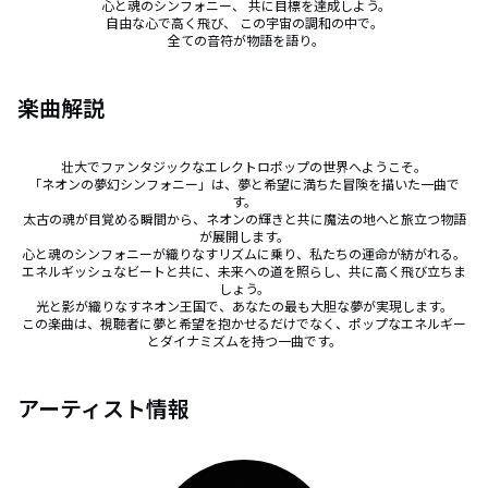
 心と魂のシンフォニー、 共に目標を達成しよう。

自由な心で高く飛び、 この宇宙の調和の中で。

 全ての音符が物語を語り。
楽曲解説
壮大でファンタジックなエレクトロポップの世界へようこそ。

「ネオンの夢幻シンフォニー」は、夢と希望に満ちた冒険を描いた一曲で
す。

太古の魂が目覚める瞬間から、ネオンの輝きと共に魔法の地へと旅立つ物語
が展開します。

心と魂のシンフォニーが織りなすリズムに乗り、私たちの運命が紡がれる。

エネルギッシュなビートと共に、未来への道を照らし、共に高く飛び立ちま
しょう。

光と影が織りなすネオン王国で、あなたの最も大胆な夢が実現します。

この楽曲は、視聴者に夢と希望を抱かせるだけでなく、ポップなエネルギー
とダイナミズムを持つ一曲です。
アーティスト情報