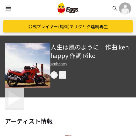
search
menu
公式プレイヤー(無料)でサクサク連続再生
人生は風のように 作曲 ken
happy 作詞 Riko
kenhappy
アーティスト情報