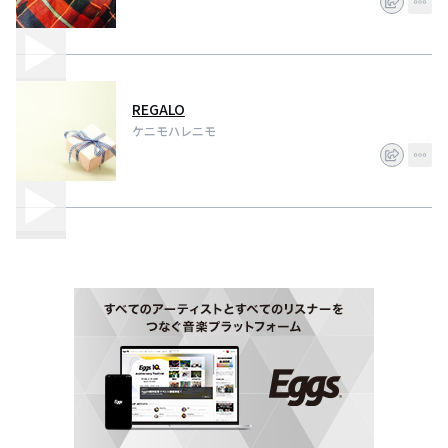
REGALO
ケニモハレニモ