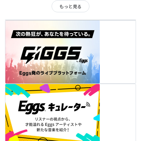
もっと見る