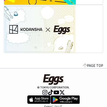
PAGE TOP
© TOKYU CORPORATION.
Eggsについて