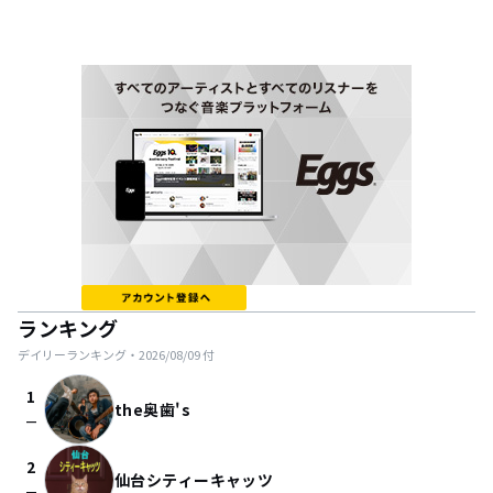
ランキング
デイリーランキング・
2026/08/09
付
1
the奥歯's
check_indeterminate_small
2
仙台シティーキャッツ