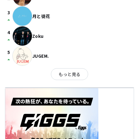
check_indeterminate_small
3
月と徒花
arrow_drop_up
4
Zoku
arrow_drop_up
5
JUGEM.
arrow_drop_up
もっと見る