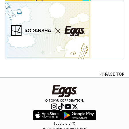
PAGE TOP
© TOKYU CORPORATION.
Eggsについて