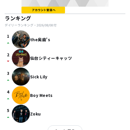
ランキング
デイリーランキング・
2026/08/08
付
1
the奥歯's
arrow_drop_up
2
仙台シティーキャッツ
arrow_drop_down
3
Sick Lily
arrow_drop_up
4
Boy Meets
arrow_drop_up
5
Zoku
arrow_drop_up